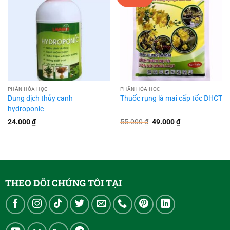
PHÂN HÓA HỌC
PHÂN HÓA HỌC
Dung dịch thủy canh
Thuốc rụng lá mai cấp tốc ĐHCT
hydroponic
Giá
Giá
24.000
₫
55.000
₫
49.000
₫
gốc
hiện
là:
tại
55.000 ₫.
là:
49.000 ₫.
THEO DÕI CHÚNG TÔI TẠI