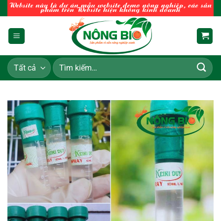
Chuyển
đến
nội
dung
Tìm
kiếm: