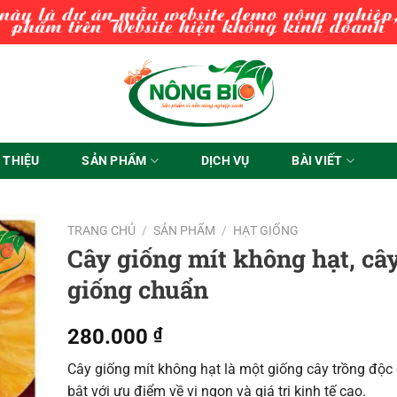
I THIỆU
SẢN PHẨM
DỊCH VỤ
BÀI VIẾT
TRANG CHỦ
/
SẢN PHẨM
/
HẠT GIỐNG
Cây giống mít không hạt, câ
giống chuẩn
280.000
₫
Cây giống mít không hạt là một giống cây trồng độc 
bật với ưu điểm về vị ngon và giá trị kinh tế cao.