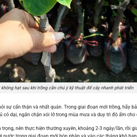
không hạt sau khi trồng cần chú ý kỹ thuật để cây nhanh phát triển
ỏi sự cẩn thận và nhất quán. Trong giai đoạn mới trồng, hãy b
 cỏ dại, ngăn chặn xói lở trong mùa mưa và duy trì độ ẩm cho 
trọng, nên thực hiện thường xuyên, khoảng 2-3 ngày/lần, rồi 
i nước trong giai đoạn mới bón phân và vào các tháng khô hạn