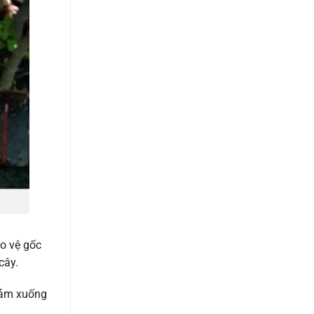
ảo vệ gốc
cây.
giảm xuống
.