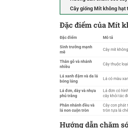
Cây giống Mít không hạt 
Đặc điểm của Mít k
Đặc điểm
Mô tả
Sinh trưởng mạnh
Cây mít không 
mẽ
Thân gỗ và nhánh
Cây thuộc loạ
nhiều
Lá xanh đậm và da lá
Lá có màu xan
bóng láng
Lá đơn, dày và nhựa
Lá đơn có hình
phủ trắng
cây khỏi tác đ
Phân nhánh đều và
Cây con phát 
lá non cuộn tròn
tròn tựa lá ch
Hướng dẫn chăm sóc