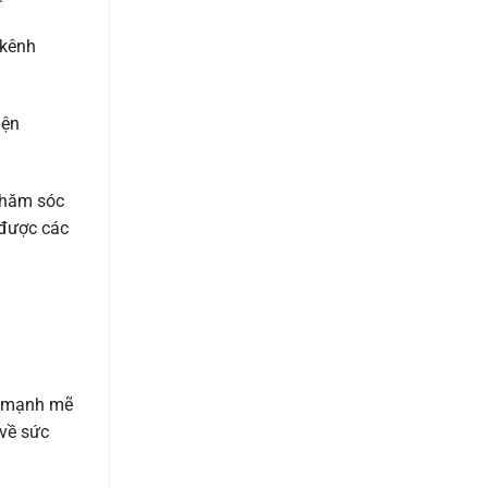
 kênh
iện
 chăm sóc
 được các
e mạnh mẽ
 về sức