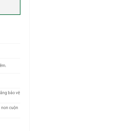
mềm.
rắng bảo vệ
á non cuộn