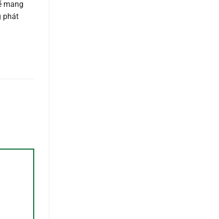
sẽ mang
g phát