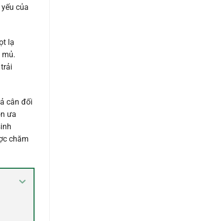
 yếu của
ọt lạ
g mủ.
trải
uả cân đối
ọn ưa
sinh
ược chăm