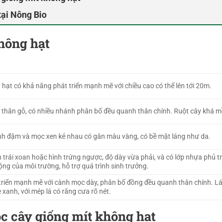
tại Nông Bio
hông hạt
hạt có khả năng phát triển mạnh mẽ với chiều cao có thể lên tới 20m.
i thân gỗ, có nhiều nhánh phân bố đều quanh thân chính. Ruột cây khá 
h đậm và mọc xen kẻ nhau có gân màu vàng, có bề mặt láng như da.
 trái xoan hoặc hình trứng ngược, độ dày vừa phải, và có lớp nhựa phủ t
ộng của môi trường, hỗ trợ quá trình sinh trưởng.
triển mạnh mẽ với cành mọc dày, phân bố đồng đều quanh thân chính. L
è xanh, với mép lá có răng cưa rõ nét.
 cây giống mít không hạt