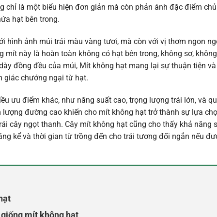
ng chỉ là một biểu hiện đơn giản mà còn phản ánh đặc điểm chủ
hứa hạt bên trong.
ới hình ảnh múi trái màu vàng tươi, mà còn với vị thơm ngon ng
g mít này là hoàn toàn không có hạt bên trong, không sơ, khôn
dày đồng đều của múi, Mít không hạt mang lại sự thuận tiện và 
 giác chướng ngại từ hạt.
iều ưu điểm khác, như năng suất cao, trọng lượng trái lớn, và q
m lượng đường cao khiến cho mít không hạt trở thành sự lựa ch
trái cây ngọt thanh. Cây mít không hạt cũng cho thấy khả năng 
ng kể và thời gian từ trồng đến cho trái tương đối ngắn nếu đ
hạt
giống mít không hạt