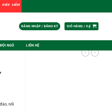
ĐĂNG NHẬP / ĐĂNG KÝ
GIỎ HÀNG /
0
₫
ĐỘI NGŨ
LIÊN HỆ
y
đáo, nổi