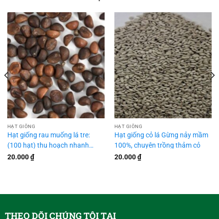
HẠT GIỐNG
HẠT GIỐNG
Hạt giống rau muống lá tre:
Hạt giống cỏ lá Gừng nảy mầm
(100 hạt) thu hoạch nhanh
100%, chuyên trồng thảm cỏ
chóng
20.000
₫
20.000
₫
THEO DÕI CHÚNG TÔI TẠI