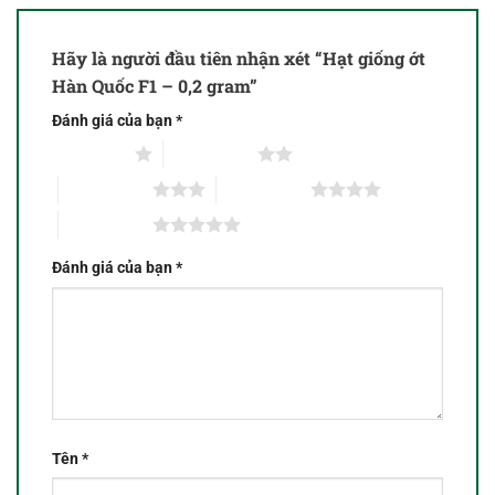
Hãy là người đầu tiên nhận xét “Hạt giống ớt
Hàn Quốc F1 – 0,2 gram”
Đánh giá của bạn
*
1 trên 5 sao
2 trên 5 sao
3 trên 5 sao
4 trên 5 sao
5 trên 5 sao
Đánh giá của bạn
*
Tên
*