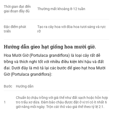
Thời gian đạt đến
Thường mất khoảng 8-12 tuần
giai đoạn đầy đủ
Đặc điểm phát
Tạo ra cây hoa với đóa hoa tươi sáng và rực
triển
rỡ
Hướng dẫn gieo hạt giống hoa mười giờ.
Hoa Mười Giờ (Portulaca grandiflora) là loại cây rất dễ
trồng và thích nghi tốt với nhiều điều kiện khí hậu và đất
đai. Dưới đây là mô tả lại các bước để gieo hạt hoa Mười
Giờ (Portulaca grandiflora):
Bước
Hướng dẫn
Chuẩn bị chậu trồng với giá thể như đất sạch hoặc hỗn hợp
1
tro trấu xơ dừa. Đảm bảo chậu được đặt ở vị trí có ít nhất 6
giờ nắng mỗi ngày. Trộn cát thô vào giá thể theo tỷ lệ 2:1.