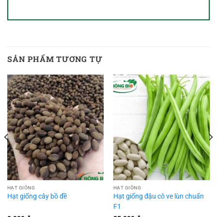
SẢN PHẨM TƯƠNG TỰ
HẠT GIỐNG
HẠT GIỐNG
Hạt giống cây bồ đề
Hạt giống đậu cô ve lùn chuẩn
F1