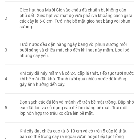
Gieo hạt hoa Mười Giờ vào chậu đã chuẩn bị, không cần
phủ đất. Gieo hạt với mật độ vừa phải và khoảng cách giữa
2
các cây là 6-8 cm. Tưới nhẹ bề mặt gieo hạt bằng vòi phun
sương.
Tưới nước đều đặn hàng ngày bằng vòi phun sương mỗi
3
buổi sáng và chiều mát cho đến khi hạt nảy mầm. Loại bỏ
những cây yếu.
Khi cây đã nảy mầm và có 2-3 cặp lá thật, tiếp tục tưới nước
4
khi bề mặt đất khô. Tránh tưới quá nhiều nước để không
gây ảnh hưởng đến cây.
Dọn sạch các đá lớn và mảnh vỡ trên bề mặt trồng. Đập nhỏ
5
cục đất lớn và sử dụng cào để làm bằng bề mặt. Trải một
lớp hỗn hợp tro trấu xơ dừa lên bề mặt.
Khi cây đạt chiều cao từ 8-10 cm và có trên 5 cặp lá thật,
bạn có thể trồng cây ra ngoài vườn hoặc tiếp tục trồng