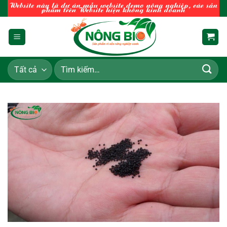
Chuyển
đến
nội
dung
Tìm
kiếm: