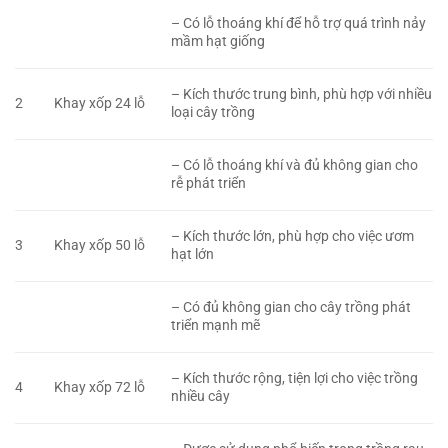
– Có lỗ thoáng khí để hỗ trợ quá trình nảy
mầm hạt giống
– Kích thước trung bình, phù hợp với nhiều
2
Khay xốp 24 lỗ
loại cây trồng
– Có lỗ thoáng khí và đủ không gian cho
rễ phát triển
– Kích thước lớn, phù hợp cho việc ươm
3
Khay xốp 50 lỗ
hạt lớn
– Có đủ không gian cho cây trồng phát
triển mạnh mẽ
– Kích thước rộng, tiện lợi cho việc trồng
4
Khay xốp 72 lỗ
nhiều cây