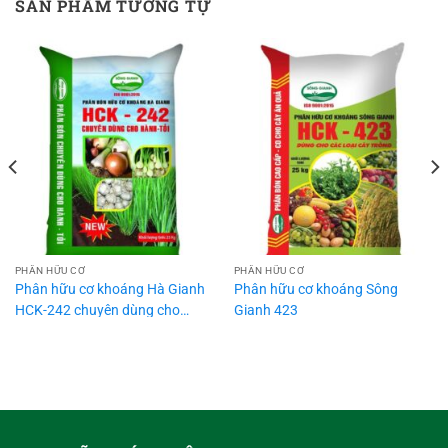
SẢN PHẨM TƯƠNG TỰ
PHÂN HỮU CƠ
PHÂN HỮU CƠ
Phân hữu cơ khoáng Hà Gianh
Phân hữu cơ khoáng Sông
HCK-242 chuyên dùng cho
Gianh 423
hành tỏi