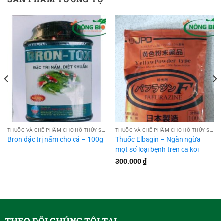
THUỐC VÀ CHẾ PHẨM CHO HỒ THỦY SINH
THUỐC VÀ CHẾ PHẨM CHO HỒ THỦY SINH
Bron đặc trị nấm cho cá – 100g
Thuốc Elbagin – Ngăn ngừa
một số loại bệnh trên cá koi
300.000
₫
THEO DÕI CHÚNG TÔI TẠI