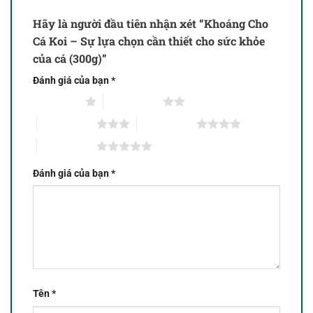
Hãy là người đầu tiên nhận xét “Khoáng Cho
Cá Koi – Sự lựa chọn cần thiết cho sức khỏe
của cá (300g)”
Đánh giá của bạn
*
1 trên 5 sao
2 trên 5 sao
3 trên 5 sao
4 trên 5 sao
5 trên 5 sao
Đánh giá của bạn
*
Tên
*