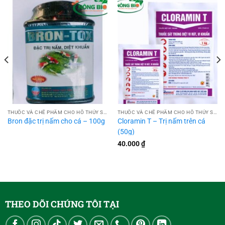
THUỐC VÀ CHẾ PHẨM CHO HỒ THỦY SINH
THUỐC VÀ CHẾ PHẨM CHO HỒ THỦY SINH
Bron đặc trị nấm cho cá – 100g
Cloramin T – Trị nấm trên cá
(50g)
40.000
₫
THEO DÕI CHÚNG TÔI TẠI