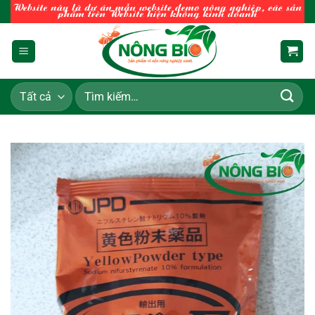
Chuyển
đến
nội
dung
Tìm
kiếm: