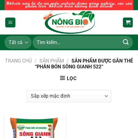
Chuyển
đến
nội
dung
Tìm
kiếm:
TRANG CHỦ
/
SẢN PHẨM
/
SẢN PHẨM ĐƯỢC GẮN THẺ
“PHÂN BÓN SÔNG GIANH 522”
LỌC