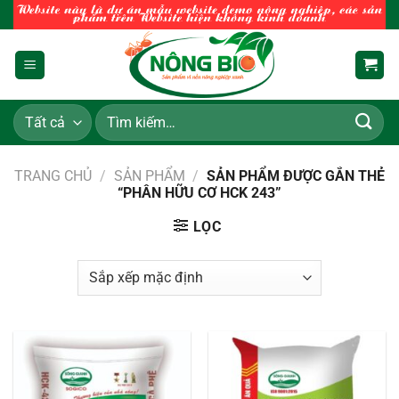
Chuyển
đến
nội
dung
Tìm
kiếm:
TRANG CHỦ
/
SẢN PHẨM
/
SẢN PHẨM ĐƯỢC GẮN THẺ
“PHÂN HỮU CƠ HCK 243”
LỌC