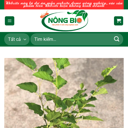
Chuyển
đến
nội
dung
Tìm
kiếm: