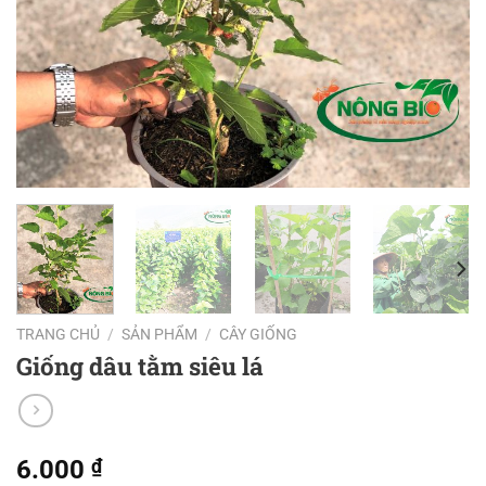
TRANG CHỦ
/
SẢN PHẨM
/
CÂY GIỐNG
Giống dâu tằm siêu lá
6.000
₫