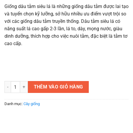
Giống dâu tằm siêu lá là những giống dâu tằm được lai tạo
và tuyển chọn kỹ lưỡng, sở hữu nhiều ưu điểm vượt trội so
với các giống dâu tằm truyền thống. Dâu tằm siêu lá có
năng suất lá cao gấp 2-3 lần, lá to, dày, mọng nước, giàu
dinh dưỡng, thích hợp cho việc nuôi tằm, đặc biệt là tằm tơ
cao cấp.
Giống dâu tằm siêu lá số lượng
THÊM VÀO GIỎ HÀNG
Danh mục:
Cây giống