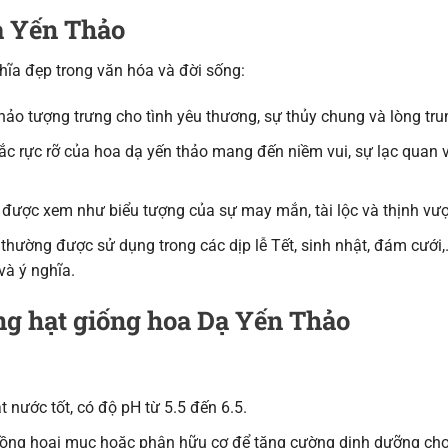
ạ Yến Thảo
ĩa đẹp trong văn hóa và đời sống:
ảo tượng trưng cho tình yêu thương, sự thủy chung và lòng tru
c rực rỡ của hoa dạ yến thảo mang đến niềm vui, sự lạc quan 
được xem như biểu tượng của sự may mắn, tài lộc và thịnh vư
thường được sử dụng trong các dịp lễ Tết, sinh nhật, đám cưới
à ý nghĩa.
ng hạt giống hoa Dạ Yến Thảo
t nước tốt, có độ pH từ 5.5 đến 6.5.
uồng hoai mục hoặc phân hữu cơ để tăng cường dinh dưỡng cho