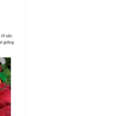
 rỡ sắc
ạt giống