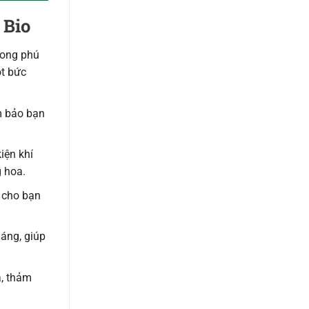
 Bio
hong phú
ột bức
m bảo bạn
kiện khí
g hoa.
n cho bạn
háng, giúp
a, thảm