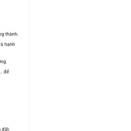
ng thành.
và hạnh
ợng.
,… để
 đất.