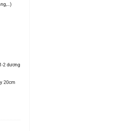
ắng,…)
 1-2 dương
ây 20cm