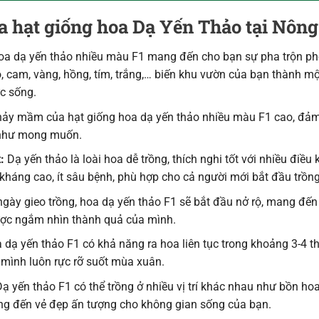
a hạt giống hoa Dạ Yến Thảo tại Nông
oa dạ yến thảo nhiều màu F1 mang đến cho bạn sự pha trộn p
, cam, vàng, hồng, tím, trắng,… biến khu vườn của bạn thành m
ức sống.
nảy mầm của hạt giống hoa dạ yến thảo nhiều màu F1 cao, đả
 như mong muốn.
:
Dạ yến thảo là loài hoa dễ trồng, thích nghi tốt với nhiều điều 
kháng cao, ít sâu bệnh, phù hợp cho cả người mới bắt đầu trồn
ngày gieo trồng, hoa dạ yến thảo F1 sẽ bắt đầu nở rộ, mang đế
được ngắm nhìn thành quả của mình.
dạ yến thảo F1 có khả năng ra hoa liên tục trong khoảng 3-4 t
mình luôn rực rỡ suốt mùa xuân.
ạ yến thảo F1 có thể trồng ở nhiều vị trí khác nhau như bồn ho
ng đến vẻ đẹp ấn tượng cho không gian sống của bạn.