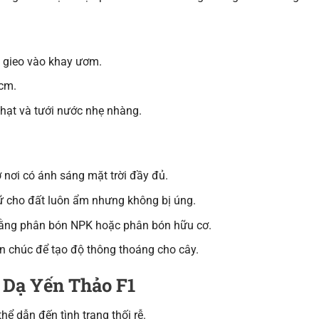
c gieo vào khay ươm.
0cm.
 hạt và tưới nước nhẹ nhàng.
nơi có ánh sáng mặt trời đầy đủ.
ữ cho đất luôn ẩm nhưng không bị úng.
bằng phân bón NPK hoặc phân bón hữu cơ.
en chúc để tạo độ thông thoáng cho cây.
a Dạ Yến Thảo F1
hể dẫn đến tình trạng thối rễ.