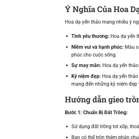
Ý Nghĩa Của Hoa D
Hoa dạ yến thảo mang nhiều ý ngh
Tình yêu thương:
Hoa dạ yến th
Niềm vui và hạnh phúc:
Màu sắ
phúc cho cuộc sống.
Sự may mắn:
Hoa dạ yến thảo 
Kỷ niệm đẹp:
Hoa dạ yến thảo 
mang đến những kỷ niệm đẹp v
Hướng dẫn gieo trồ
Bước 1: Chuẩn Bị Đất Trồng:
Sử dụng đất trồng tơi xốp, thoá
Bạn có thể trộn thêm phân ch