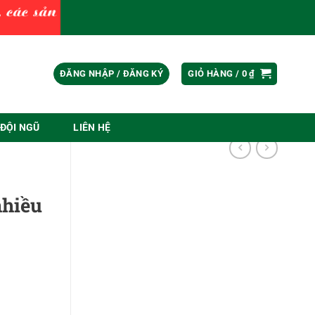
ĐĂNG NHẬP / ĐĂNG KÝ
GIỎ HÀNG /
0
₫
ĐỘI NGŨ
LIÊN HỆ
nhiều