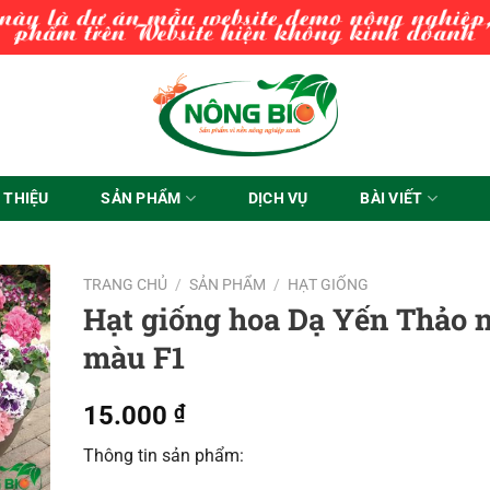
I THIỆU
SẢN PHẨM
DỊCH VỤ
BÀI VIẾT
TRANG CHỦ
/
SẢN PHẨM
/
HẠT GIỐNG
Hạt giống hoa Dạ Yến Thảo 
màu F1
15.000
₫
Thông tin sản phẩm: