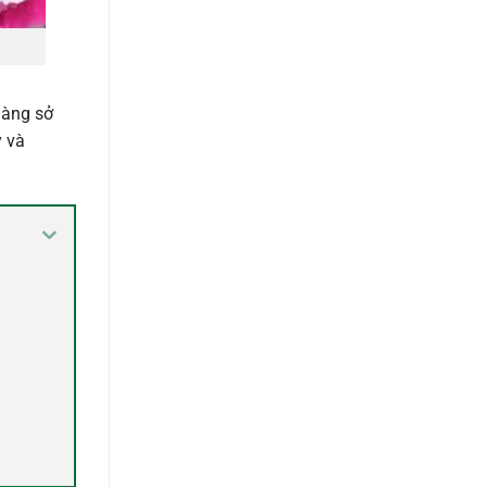
dàng sở
y và