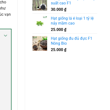
 cho
suất cao F1
 như
30.000
₫
cúc vạn
Hạt giống lá é loại 1 tỷ lệ
nảy mầm cao
25.000
₫
Hạt giống đu đủ đực F1
Nông Bio
25.000
₫