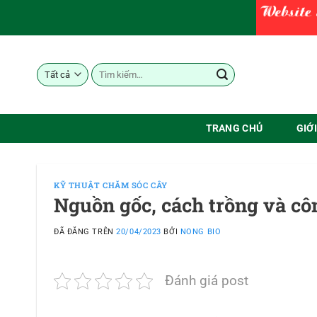
Chuyển
đến
nội
dung
Tìm
kiếm:
TRANG CHỦ
GIỚ
KỸ THUẬT CHĂM SÓC CÂY
Nguồn gốc, cách trồng và cô
ĐÃ ĐĂNG TRÊN
20/04/2023
BỞI
NONG BIO
Đánh giá post