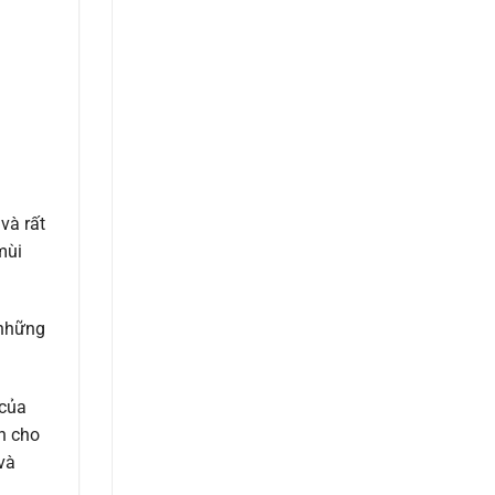
và rất
mùi
 những
 của
h cho
và