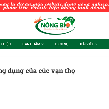
I THIỆU
SẢN PHẨM
DỊCH VỤ
BÀI VIẾT
ng dụng của cúc vạn thọ