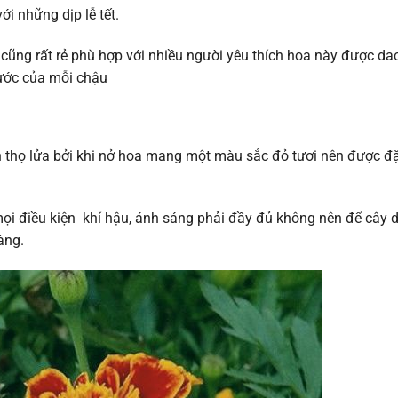
i những dịp lễ tết.
p cũng rất rẻ phù hợp với nhiều người yêu thích hoa này được d
ước của mỗi chậu
n thọ lửa bởi khi nở hoa mang một màu sắc đỏ tươi nên được đặ
mọi điều kiện khí hậu, ánh sáng phải đầy đủ không nên để cây 
àng.