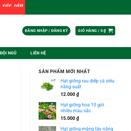
ĐĂNG NHẬP / ĐĂNG KÝ
GIỎ HÀNG /
0
₫
ĐỘI NGŨ
LIÊN HỆ
SẢN PHẨM MỚI NHẤT
Hạt giống rau diếp cá siêu
năng suất
12.000
₫
Hạt giống hoa 10 giờ
nhiều màu sắc
15.000
₫
Hạt giống măng tây năng