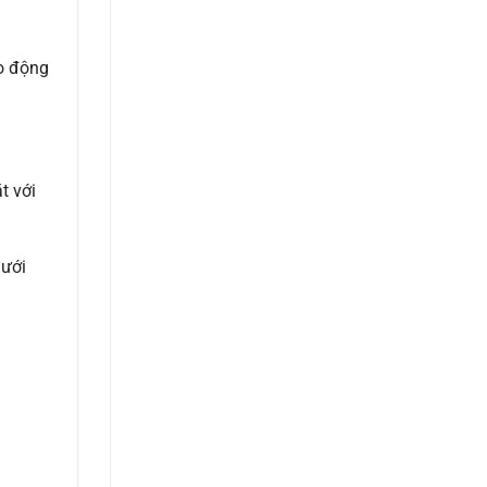
ao động
t với
dưới