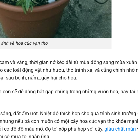
 ảnh về hoa cúc vạn thọ
cam và vàng, thời gian nở kéo dài từ mùa đông sang mùa xuân 
o các loài động vật như hươu, thỏ tránh xa, và cũng chính nhờ 
oại sâu bệnh, nấm…gây hại cho hoa.
 bà con sẽ dễ dàng bắt gặp chúng trong những vườn hoa, hay tại
sáng, đất ẩm ướt. Nhiệt độ thích hợp cho quá trình sinh trưởng
ng, nhưng nếu bà con muốn có một cây hoa cúc vạn thọ khỏe mạn
hải có độ độ màu mỡ, độ tơi xốp phù hợp với cây,
giàu chất mùn
hi có mưa to, ngập úng.