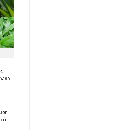
ác
thành
ườn,
 cỏ