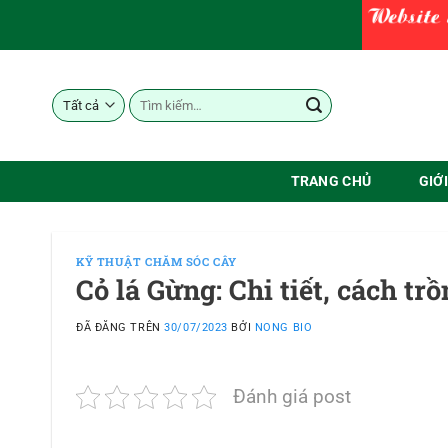
Chuyển
đến
nội
dung
Tìm
kiếm:
TRANG CHỦ
GIỚ
KỸ THUẬT CHĂM SÓC CÂY
Cỏ lá Gừng: Chi tiết, cách tr
ĐÃ ĐĂNG TRÊN
30/07/2023
BỞI
NONG BIO
Đánh giá post