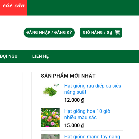
ĐĂNG NHẬP / ĐĂNG KÝ
GIỎ HÀNG /
0
₫
ĐỘI NGŨ
LIÊN HỆ
SẢN PHẨM MỚI NHẤT
Hạt giống rau diếp cá siêu
năng suất
12.000
₫
Hạt giống hoa 10 giờ
nhiều màu sắc
15.000
₫
Hạt giống măng tây năng