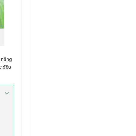
ả năng
c đều