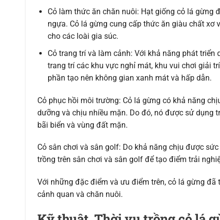
Cỏ làm thức ăn chăn nuôi: Hạt giống cỏ lá gừng đ
ngựa. Cỏ lá gừng cung cấp thức ăn giàu chất xơ 
cho các loài gia súc.
Cỏ trang trí và làm cảnh: Với khả năng phát triể
trang trí các khu vực nghỉ mát, khu vui chơi giải 
phần tạo nên không gian xanh mát và hấp dẫn.
Cỏ phục hồi môi trường: Cỏ lá gừng có khả năng chị
dưỡng và chịu nhiều mặn. Do đó, nó được sử dụng tr
bãi biển và vùng đất mặn.
Cỏ sân chơi và sân golf: Do khả năng chịu được sứ
trồng trên sân chơi và sân golf để tạo điểm trải ng
Với những đặc điểm và ưu điểm trên, cỏ lá gừng đã 
cảnh quan và chăn nuôi.
Kỹ thuật, Thời vụ trồng cỏ lá 