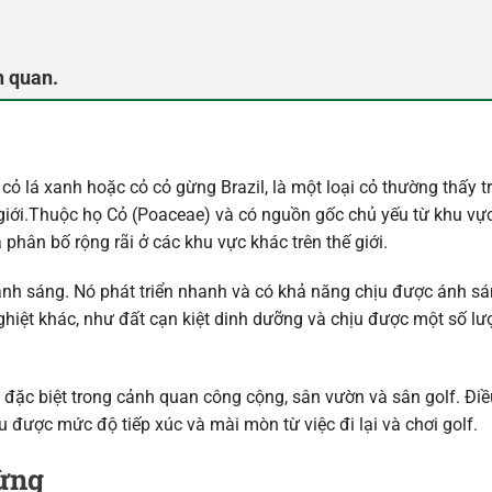
h quan.
ỏ lá xanh hoặc cỏ cỏ gừng Brazil, là một loại cỏ thường thấy t
hế giới.Thuộc họ Cỏ (Poaceae) và có nguồn gốc chủ yếu từ khu v
à phân bố rộng rãi ở các khu vực khác trên thế giới.
xanh sáng. Nó phát triển nhanh và có khả năng chịu được ánh s
nghiệt khác, như đất cạn kiệt dinh dưỡng và chịu được một số l
 đặc biệt trong cảnh quan công cộng, sân vườn và sân golf. Đi
 được mức độ tiếp xúc và mài mòn từ việc đi lại và chơi golf.
gừng