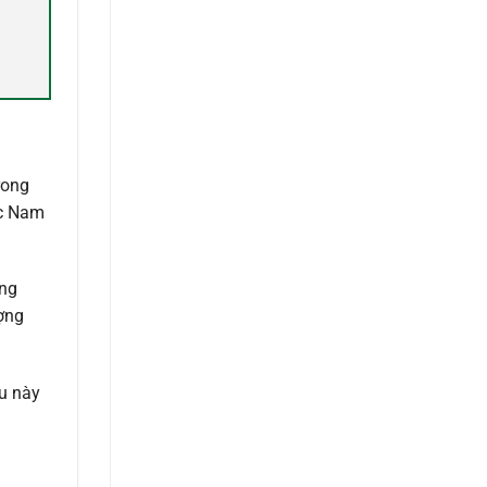
rong
ực Nam
áng
ượng
ều này