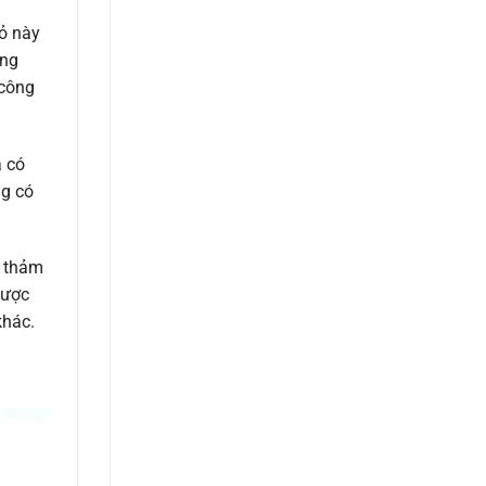
cỏ này
ăng
 công
á có
ng có
m thảm
được
khác.