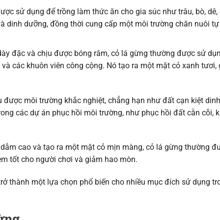
ược sử dụng để trồng làm thức ăn cho gia súc như trâu, bò, dê,
và dinh dưỡng, đồng thời cung cấp một môi trường chăn nuôi tự
n dày đặc và chịu được bóng râm, cỏ lá gừng thường được sử dụ
trí và các khuôn viên công cộng. Nó tạo ra một mặt cỏ xanh tươi,
u được môi trường khắc nghiệt, chẳng hạn như đất cạn kiệt din
ong các dự án phục hồi môi trường, như phục hồi đất cằn cỗi, 
c dẫm cao và tạo ra một mặt cỏ mịn màng, cỏ lá gừng thường đ
hiệm tốt cho người chơi và giảm hao mòn.
trở thành một lựa chọn phổ biến cho nhiều mục đích sử dụng tr
gừng