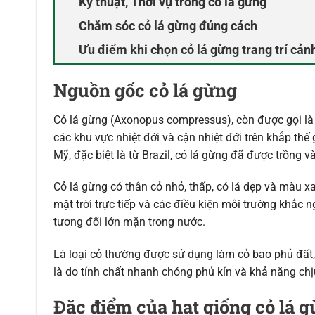
Kỹ thuật, Thời vụ trồng cỏ lá gừng
Chăm sóc cỏ lá gừng đúng cách
Ưu điểm khi chọn cỏ lá gừng trang trí cản
Nguồn gốc cỏ lá gừng
Cỏ lá gừng (Axonopus compressus), còn được gọi là c
các khu vực nhiệt đới và cận nhiệt đới trên khắp t
Mỹ, đặc biệt là từ Brazil, cỏ lá gừng đã được trồng v
Cỏ lá gừng có thân cỏ nhỏ, thấp, có lá dẹp và màu 
mặt trời trực tiếp và các điều kiện môi trường khắc 
tương đối lớn mặn trong nước.
Là loại cỏ thường được sử dụng làm cỏ bao phủ đất,
là do tính chất nhanh chóng phủ kín và khả năng chịu
Đặc điểm của hạt giống cỏ lá 