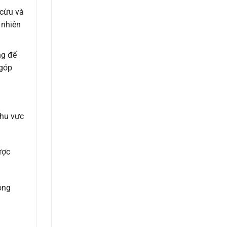
 cừu và
 nhiên
ng để
 góp
h
khu vực
ược
ong