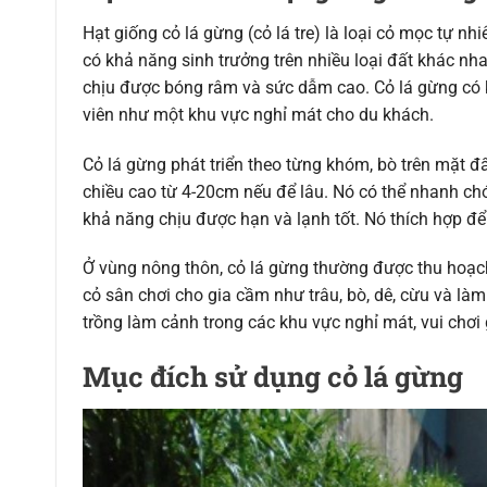
Hạt giống cỏ lá gừng (cỏ lá tre) là loại cỏ mọc tự nh
có khả năng sinh trưởng trên nhiều loại đất khác nh
chịu được bóng râm và sức dẫm cao. Cỏ lá gừng có 
viên như một khu vực nghỉ mát cho du khách.
Cỏ lá gừng phát triển theo từng khóm, bò trên mặt đ
chiều cao từ 4-20cm nếu để lâu. Nó có thể nhanh ch
khả năng chịu được hạn và lạnh tốt. Nó thích hợp để
Ở vùng nông thôn, cỏ lá gừng thường được thu hoạ
cỏ sân chơi cho gia cầm như trâu, bò, dê, cừu và là
trồng làm cảnh trong các khu vực nghỉ mát, vui chơi 
Mục đích sử dụng cỏ lá gừng