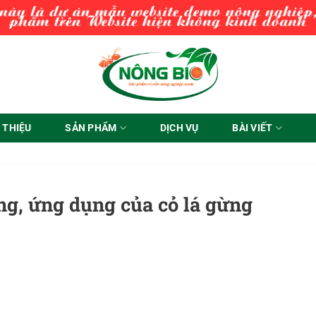
I THIỆU
SẢN PHẨM
DỊCH VỤ
BÀI VIẾT
ồng, ứng dụng của cỏ lá gừng