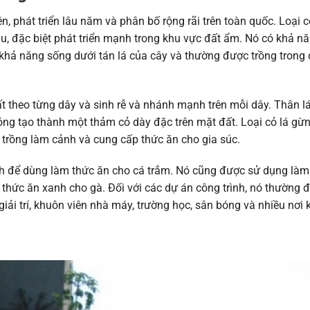
iên, phát triển lâu năm và phân bố rộng rãi trên toàn quốc. Loại 
au, đặc biệt phát triển mạnh trong khu vực đất ẩm. Nó có khả n
khả năng sống dưới tán lá của cây và thường được trồng trong
ất theo từng dây và sinh rễ và nhánh mạnh trên mỗi dây. Thân l
óng tạo thành một thảm cỏ dày đặc trên mặt đất. Loại cỏ lá gừ
 trồng làm cảnh và cung cấp thức ăn cho gia súc.
ch để dùng làm thức ăn cho cá trắm. Nó cũng được sử dụng là
m thức ăn xanh cho gà. Đối với các dự án công trình, nó thường 
giải trí, khuôn viên nhà máy, trường học, sân bóng và nhiều nơi 