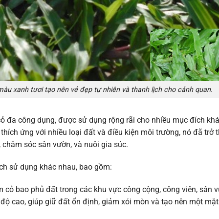
àu xanh tươi tạo nên vẻ đẹp tự nhiên và thanh lịch cho cảnh quan.
cỏ đa công dụng, được sử dụng rộng rãi cho nhiều mục đích kh
hích ứng với nhiều loại đất và điều kiện môi trường, nó đã trở 
, chăm sóc sân vườn, và nuôi gia súc.
ch sử dụng khác nhau, bao gồm:
m cỏ bao phủ đất trong các khu vực công cộng, công viên, sân v
độ cao, giúp giữ đất ổn định, giảm xói mòn và tạo nên một mặt