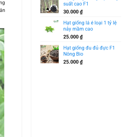
ùng
suất cao F1
sân
30.000
₫
Hạt giống lá é loại 1 tỷ lệ
nảy mầm cao
25.000
₫
Hạt giống đu đủ đực F1
Nông Bio
25.000
₫