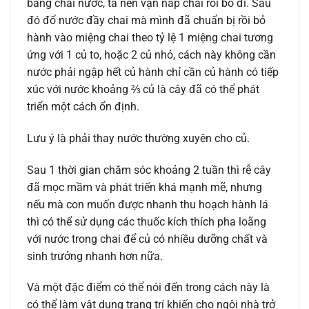
bằng chai nước, ta nên vặn nắp chai rồi bỏ đi. Sau
đó đổ nước đầy chai mà mình đã chuẩn bị rồi bỏ
hành vào miệng chai theo tỷ lệ 1 miệng chai tương
ứng với 1 củ to, hoặc 2 củ nhỏ, cách này không cần
nước phải ngập hết củ hành chỉ cần củ hành có tiếp
xúc với nước khoảng ⅔ củ là cây đã có thể phát
triển một cách ổn định.
Lưu ý là phải thay nước thường xuyên cho củ.
Sau 1 thời gian chăm sóc khoảng 2 tuần thì rễ cây
đã mọc mầm và phát triến khá mạnh mẽ, nhưng
nếu mà con muốn được nhanh thu hoạch hành lá
thì có thể sử dụng các thuốc kích thích pha loãng
với nước trong chai để củ có nhiều dưỡng chất và
sinh trưởng nhanh hơn nữa.
Và một đặc điểm có thể nói đến trong cách này là
có thể làm vật dụng trang trí khiến cho ngôi nhà trở