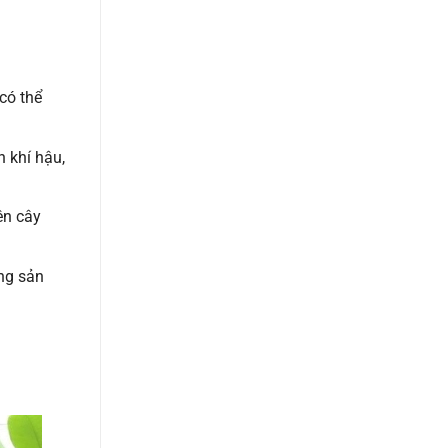
có thể
n khí hậu,
ên cây
ng sản