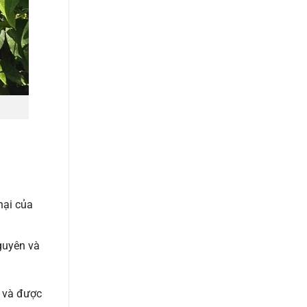
hại của
guyên và
 và được