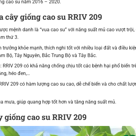
ống cao su năm 2016 – 2020.
a cây giống cao su RRIV 209
ợc mệnh danh là “vua cao su” với năng suất mủ cao vượt trội, 
ăm thứ 3.
trưởng khỏe mạnh, thích nghi tốt với nhiều loại đất và điều kiệ
am Bộ, Tây Nguyên, Bắc Trung Bộ và Tây Bắc.
 RRIV 209 có khả năng chống chịu tốt các bệnh hại phổ biến tr
ắng, héo đen,…
RRIV 209 có hàm lượng cao su cao, dễ chế biến và cho chất lượ
 mùa mưa, giúp quang hợp tốt hơn và tăng năng suất mủ.
ây giống cao su RRIV 209