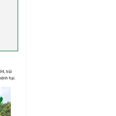
4, trải
bệnh hại.