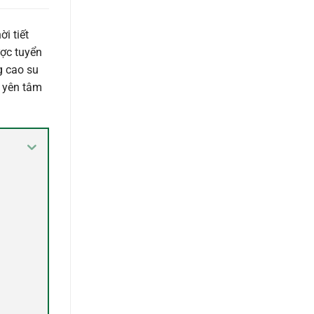
i tiết
ợc tuyển
g cao su
ứ yên tâm