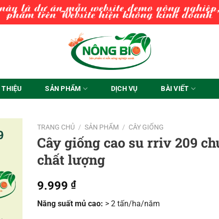
I THIỆU
SẢN PHẨM
DỊCH VỤ
BÀI VIẾT
TRANG CHỦ
/
SẢN PHẨM
/
CÂY GIỐNG
Cây giống cao su rriv 209 c
chất lượng
9.999
₫
Năng suất mủ cao:
> 2 tấn/ha/năm