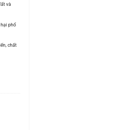
đất và
 hại phổ
ến, chất