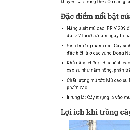
khuyến cáo trồng theo Cơ cấu gi
Đặc điểm nổi bật củ
Năng suất mủ cao: RRIV 209 đư
đạt > 2 tấn/ha/năm ngay từ n
Sinh trưởng mạnh mẽ: Cây sinh 
đặc biệt là ở các vùng Đông N
Khả năng chống chịu bệnh cao:
cao su như nấm hồng, phấn tr
Chất lượng mủ tốt: Mủ cao su 
phẩm cao.
Ít rụng lá: Cây ít rụng lá vào
Lợi ích khi trồng c