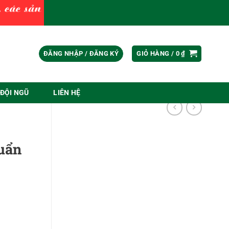
ĐĂNG NHẬP / ĐĂNG KÝ
GIỎ HÀNG /
0
₫
ĐỘI NGŨ
LIÊN HỆ
huẩn