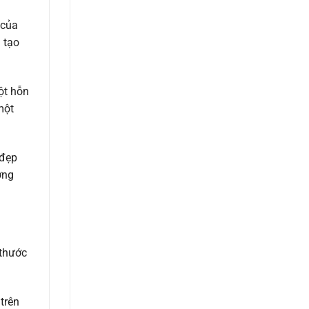
 của
 tạo
ột hỗn
một
 đẹp
ờng
 thước
trên