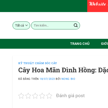
Chuyển
đến
nội
dung
Tìm
kiếm:
TRANG CHỦ
GIỚ
KỸ THUẬT CHĂM SÓC CÂY
Cây Hoa Mãn Đình Hồng: Đặc
ĐÃ ĐĂNG TRÊN
18/07/2023
BỞI
NONG BIO
Đánh giá post