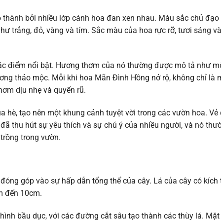
 thành bởi nhiều lớp cánh hoa đan xen nhau. Màu sắc chủ đạo
ư trắng, đỏ, vàng và tím. Sắc màu của hoa rực rỡ, tươi sáng và
c điểm nổi bật. Hương thơm của nó thường được mô tả như m
ương thảo mộc. Mỗi khi hoa Mãn Đình Hồng nở rộ, không chỉ là 
ơm dịu nhẹ và quyến rũ.
hè, tạo nên một khung cảnh tuyệt vời trong các vườn hoa. Vẻ
ã thu hút sự yêu thích và sự chú ý của nhiều người, và nó thư
 trồng trong vườn.
đóng góp vào sự hấp dẫn tổng thể của cây. Lá của cây có kích
cm đến 10cm.
ình bầu dục, với các đường cắt sâu tạo thành các thùy lá. Mặt 