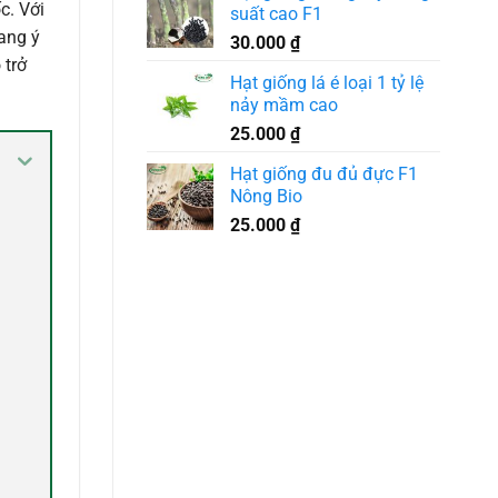
c. Với
suất cao F1
ang ý
30.000
₫
 trở
Hạt giống lá é loại 1 tỷ lệ
nảy mầm cao
25.000
₫
Hạt giống đu đủ đực F1
Nông Bio
25.000
₫