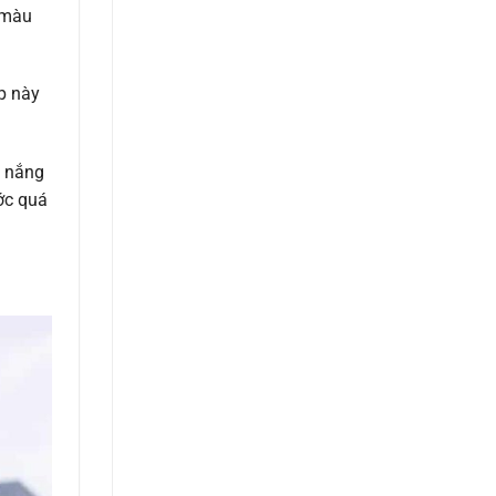
 màu
p này
h nắng
ớc quá