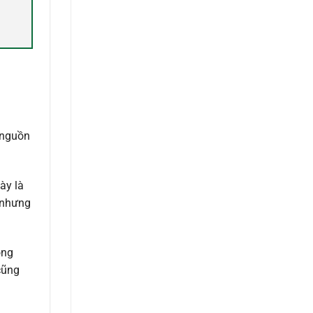
 nguồn
ày là
 nhưng
ong
cũng