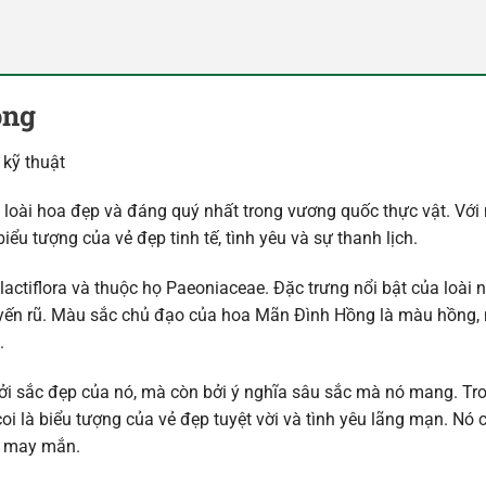
ồng
loài hoa đẹp và đáng quý nhất trong vương quốc thực vật. Với
iểu tượng của vẻ đẹp tinh tế, tình yêu và sự thanh lịch.
ctiflora và thuộc họ Paeoniaceae. Đặc trưng nổi bật của loài n
yến rũ. Màu sắc chủ đạo của hoa Mãn Đình Hồng là màu hồng,
.
i sắc đẹp của nó, mà còn bởi ý nghĩa sâu sắc mà nó mang. Tr
 là biểu tượng của vẻ đẹp tuyệt vời và tình yêu lãng mạn. Nó 
và may mắn.