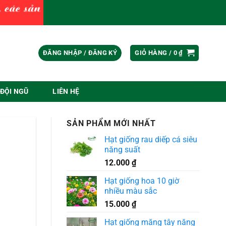
ĐĂNG NHẬP / ĐĂNG KÝ
GIỎ HÀNG /
0
₫
ĐỘI NGŨ
LIÊN HỆ
SẢN PHẨM MỚI NHẤT
Hạt giống rau diếp cá siêu
năng suất
12.000
₫
Hạt giống hoa 10 giờ
nhiều màu sắc
15.000
₫
Hạt giống măng tây năng