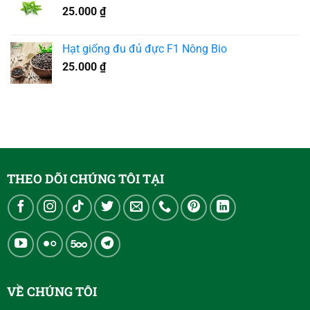
25.000
₫
Hạt giống đu đủ đực F1 Nông Bio
25.000
₫
THEO DÕI CHÚNG TÔI TẠI
VỀ CHÚNG TÔI