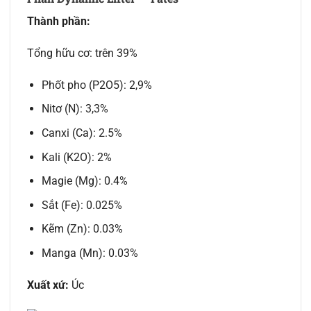
Thành phần:
Tổng hữu cơ: trên 39%
Phốt pho (P2O5): 2,9%
Nitơ (N): 3,3%
Canxi (Ca): 2.5%
Kali (K2O): 2%
Magie (Mg): 0.4%
Sắt (Fe): 0.025%
Kẽm (Zn): 0.03%
Manga (Mn): 0.03%
Xuất xứ:
Úc