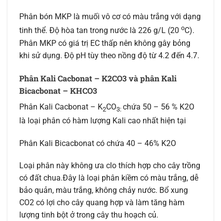
Phân bón MKP là muối vô cơ có màu trắng với dạng
o
tinh thể. Độ hòa tan trong nước là 226 g/L (20
C).
Phân MKP có giá trị EC thấp nên không gây bỏng
khi sử dụng. Độ pH tùy theo nồng độ từ 4.2 đến 4.7.
Phân Kali Cacbonat – K2CO3 và phân Kali
Bicacbonat – KHCO3
Phân Kali Cacbonat – K
CO
chứa 50 – 56 % K2O
2
3:
là loại phân có hàm lượng Kali cao nhất hiện tại
Phân Kali Bicacbonat có chứa 40 – 46% K2O
Loại phân này không ưa clo thích hợp cho cây trồng
có đất chua.Đây là loại phân kiềm có màu trắng, dễ
bảo quản, màu trắng, không chảy nước. Bổ xung
CO2 có lợi cho cây quang hợp và làm tăng hàm
lượng tinh bột ở trong cây thu hoạch củ.