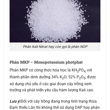
Phân Kali Nitrat hay còn gọi là phân NOP
Phân MKP – Monopotassium photphat
Phân MKP có công thức hóa học là KH
PO
với
2
4;
thành phần dinh dưỡng 34% K
O; 52% P
O
; được
2
2
5
sử dụng chủ yếu ở các giai đoạn cây trồng sinh
trưởng và phát triển yêu cầu hàm lượng Kali cao.
Lưu ý:
Đối với cây trồng đang trong tình trạng thừa
Đạm thiếu Lân thì không thể sử dụng DAP hay phân