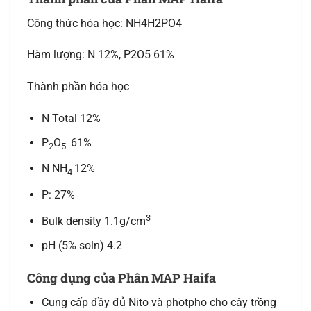
Công thức hóa học: NH4H2PO4
Hàm lượng: N 12%, P2O5 61%
Thành phần hóa học
N Total 12%
P
O
61%
2
5
N NH
12%
4
P: 27%
3
Bulk density 1.1g/cm
pH (5% soln) 4.2
Công dụng của Phân MAP Haifa
Cung cấp đầy đủ Nito và photpho cho cây trồng