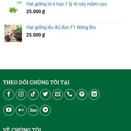
Hạt giống lá é loại 1 tỷ lệ nảy mầm cao
25.000
₫
Hạt giống đu đủ đực F1 Nông Bio
25.000
₫
THEO DÕI CHÚNG TÔI TẠI
VỀ CHÚNG TÔI