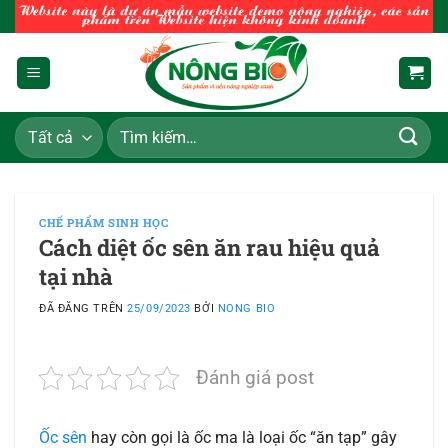
Chuyển
đến
nội
dung
Tìm
kiếm:
CHẾ PHẨM SINH HỌC
Cách diệt ốc sên ăn rau hiệu quả
tại nhà
ĐÃ ĐĂNG TRÊN
25/09/2023
BỞI
NONG BIO
Đánh giá post
Ốc sên
hay còn gọi là ốc ma là loại ốc “ăn tạp” gây