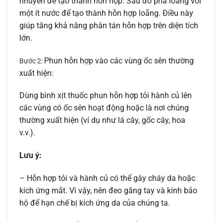
nhuyễn để tạo thành hỗn hợp. Sau đó pha loãng với
một ít nước để tạo thành hỗn hợp loãng. Điều này
giúp tăng khả năng phân tán hỗn hợp trên diện tích
lớn.
Phun hỗn hợp vào các vùng ốc sên thường
Bước 2:
xuất hiện:
Dùng bình xịt thuốc phun hỗn hợp tỏi hành củ lên
các vùng có ốc sên hoạt động hoặc là nơi chúng
thường xuất hiện (ví dụ như lá cây, gốc cây, hoa
v.v.).
Lưu ý:
– Hỗn hợp tỏi và hành củ có thể gây cháy da hoặc
kích ứng mắt. Vì vậy, nên đeo găng tay và kính bảo
hộ để hạn chế bị kích ứng da của chúng ta.