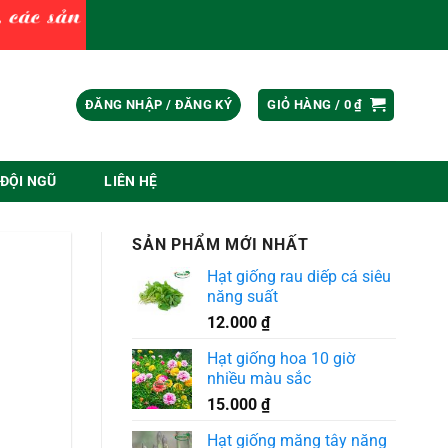
ĐĂNG NHẬP / ĐĂNG KÝ
GIỎ HÀNG /
0
₫
ĐỘI NGŨ
LIÊN HỆ
SẢN PHẨM MỚI NHẤT
Hạt giống rau diếp cá siêu
năng suất
12.000
₫
Hạt giống hoa 10 giờ
nhiều màu sắc
15.000
₫
Hạt giống măng tây năng