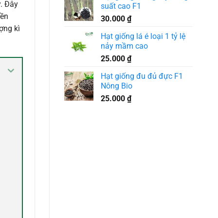
y. Đây
suất cao F1
yền
30.000
₫
ợng kì
Hạt giống lá é loại 1 tỷ lệ
nảy mầm cao
25.000
₫
Hạt giống đu đủ đực F1
Nông Bio
25.000
₫