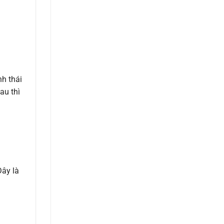
nh thái
au thì
Đây là