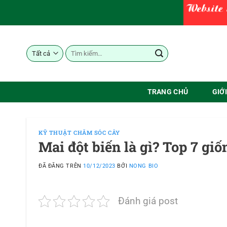
Chuyển
đến
nội
dung
Tìm
kiếm:
TRANG CHỦ
GIỚ
KỸ THUẬT CHĂM SÓC CÂY
Mai đột biến là gì? Top 7 gi
ĐÃ ĐĂNG TRÊN
10/12/2023
BỞI
NONG BIO
Đánh giá post