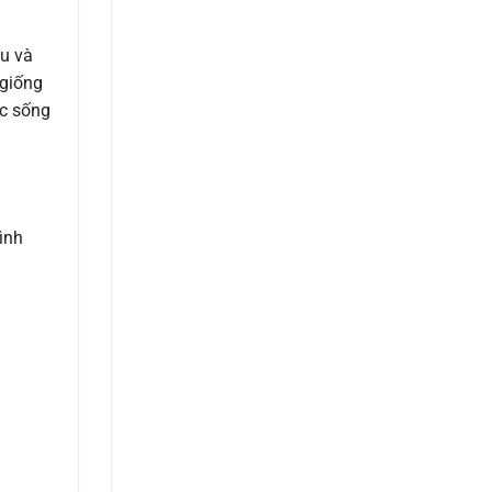
âu và
 giống
ức sống
ình