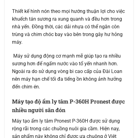
Thiết kế hình nón theo mọi hướng thuận lợi cho việc
khuếch tán sương ra xung quanh và đều hơn trong
nhà yến. Đồng thời, các dải nhựa có thể ngăn côn
trùng và chim chóc bay vào bên trong gây hư hỏng
máy.
Máy sử dụng động cơ mạnh mẽ giúp tạo ra nhiều
sương hơn để ngấm nước vào tổ yến nhanh hơn.
Ngoài ra do sử dụng vòng bi cao cấp của Đài Loan
nên máy hạn chế tối đa tiếng ồn không ảnh hưởng
đến chim én.
Máy tạo độ ẩm ly tâm P-360H Pronest được
nhiều người săn đón
Máy tạo ẩm ly tâm Pronest P-360H được sử dụng
rộng rãi trong các chuồng nuôi gia cầm. Hiện nay,
sản phẩm này không chỉ được ưa chuộng ở Việt