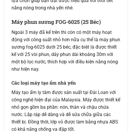
lựa chọn giúp bạn đạt được hiệu quả với thời tiết
nắng nóng trong nhà yến nhé.
Máy phun sương FOG-6025 (25 Béc)
Ngoài 3 máy đã kể trên thì còn có một máy hoạt
động với công suất nhỏ hơn nữa cụ thể là máy phun
sương fog-6025 dưới 25 béc, đặc biệt là được thiết
kế với 25 vòi phun, dây phun dài khoảng 30m với
một bộ lọc nước, thích hợp với điều kiện nắng nóng
như hiện nay.
Các loại máy tạo ẩm nhà yến
Máy tạo ẩm ly tâm được sản xuất tại Đài Loan với
công nghệ hiện đại của Malaysia. Máy được thiết kế
nhỏ gọn gồm ba phần: nón, thân và chậu chứa
nước. Lắp ráp dễ dàng và dễ sửa chữa giữa các
thiết bị. Đồng thời, lớp vỏ được làm bằng nhựa ABS
có khả năng chống va đập tốt.